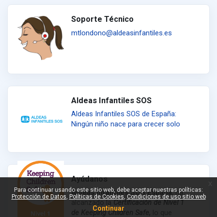
Soporte Técnico
mtlondono@aldeasinfantiles.es
Aldeas Infantiles SOS
Aldeas Infantiles SOS de España:
Ningún niño nace para crecer solo
Ayúdanos
x
Para continuar usando este sitio web, debe aceptar nuestras políticas:
Aldeas Infantiles SOS España
, ha
Protección de Datos
Políticas de Cookies
Condiciones de uso sitio web
alcanzado la
Certificación de Nivel 1
Continuar
de Keeping Children Safe,
lo que